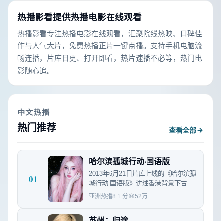
热播影看
提供
热播电影在线观看
热播影看专注热播电影在线观看，汇聚院线热映、口碑佳
作与人气大片，免费热播正片一键点播。支持手机电脑流
畅连播，片库日更、打开即看，热片速播不必等，热门电
影随心追。
中文热播
热门推荐
查看全部
哈尔滨孤城行动·国语版
2013年6月21日片库上线的《哈尔滨孤
01
城行动·国语版》讲述香港背景下古装
故事，全片节奏饱满，热播影看同步
亚洲热播
8.1
分
52万
收录，…
苏州：归途