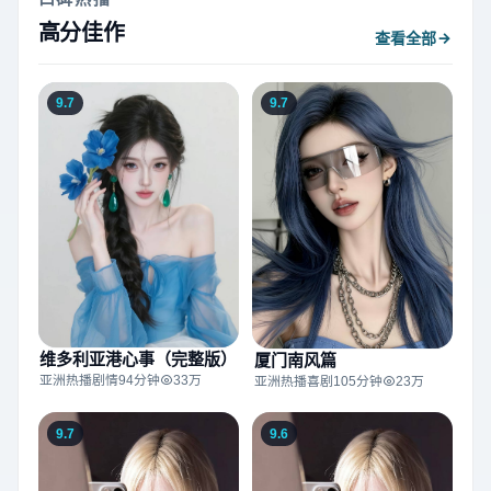
高分佳作
查看全部
9.7
9.7
维多利亚港心事（完整版）
厦门南风篇
亚洲热播
剧情
94分钟
33万
亚洲热播
喜剧
105分钟
23万
9.7
9.6