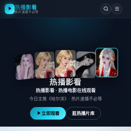
热播影看
热片速播不必等
热播影看
热播影看
·
热播电影在线观看
今日主推《
哈尔滨
》·
热片速播不必等
立即观看
逛热播片库