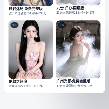
九份 归心·国语版
硅谷迷局·免费完整版
亚洲热播
爱情
118分钟
42万
欧美精选
剧情
101分钟
38万
9.5
9.5
广州光影·免费完整版
伦敦之热浪
亚洲热播
冒险
99分钟
10万
欧美精选
科幻
99分钟
29万