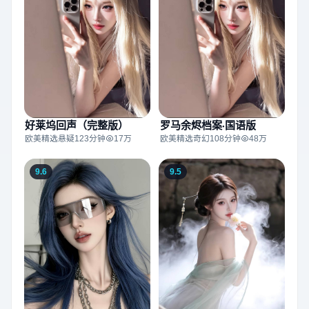
好莱坞回声（完整版）
罗马余烬档案·国语版
欧美精选
悬疑
123分钟
17万
欧美精选
奇幻
108分钟
48万
9.6
9.5