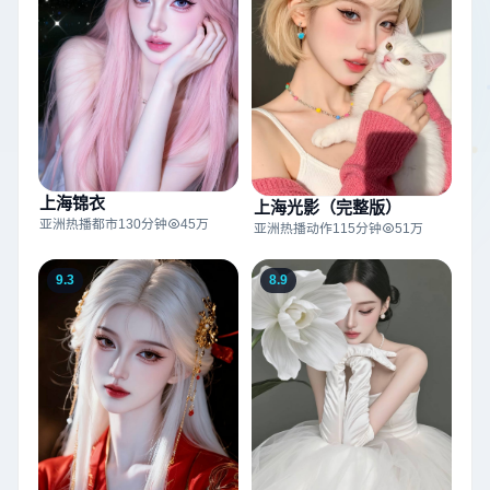
上海锦衣
上海光影（完整版）
亚洲热播
都市
130分钟
45万
亚洲热播
动作
115分钟
51万
9.3
8.9